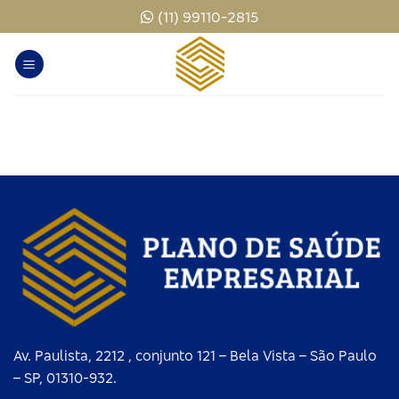
Skip
(11) 99110-2815
to
content
Av. Paulista, 2212 , conjunto 121 – Bela Vista – São Paulo
– SP, 01310-932.