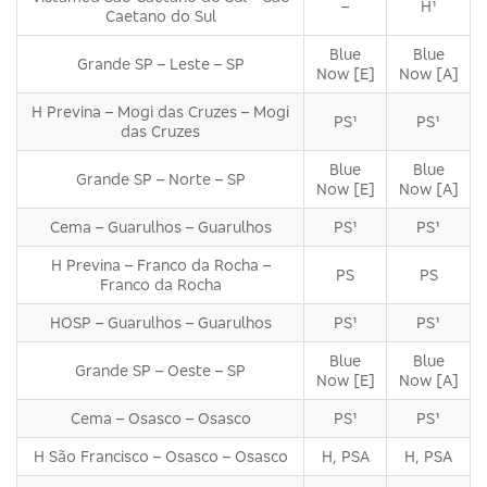
–
H¹
Caetano do Sul
Blue
Blue
Grande SP – Leste – SP
Now [E]
Now [A]
H Previna – Mogi das Cruzes – Mogi
PS¹
PS¹
das Cruzes
Blue
Blue
Grande SP – Norte – SP
Now [E]
Now [A]
Cema – Guarulhos – Guarulhos
PS¹
PS¹
H Previna – Franco da Rocha –
PS
PS
Franco da Rocha
HOSP – Guarulhos – Guarulhos
PS¹
PS¹
Blue
Blue
Grande SP – Oeste – SP
Now [E]
Now [A]
Cema – Osasco – Osasco
PS¹
PS¹
H São Francisco – Osasco – Osasco
H, PSA
H, PSA