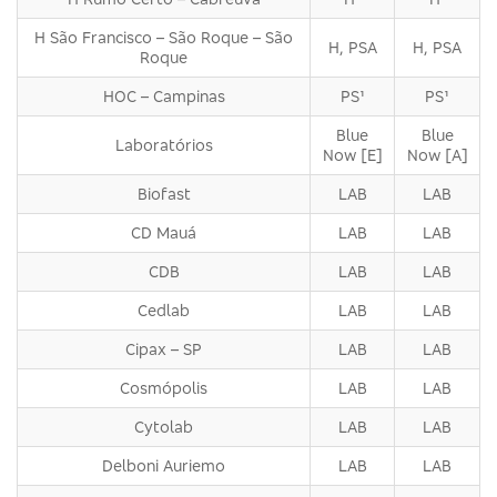
H São Francisco – São Roque – São
H, PSA
H, PSA
Roque
HOC – Campinas
PS¹
PS¹
Blue
Blue
Laboratórios
Now [E]
Now [A]
Biofast
LAB
LAB
CD Mauá
LAB
LAB
CDB
LAB
LAB
Cedlab
LAB
LAB
Cipax – SP
LAB
LAB
Cosmópolis
LAB
LAB
Cytolab
LAB
LAB
Delboni Auriemo
LAB
LAB