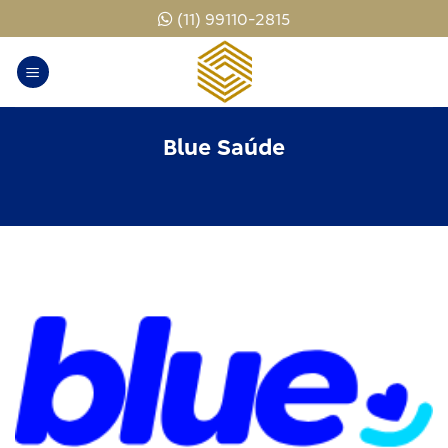
Skip
(11) 99110-2815
to
content
Blue Saúde