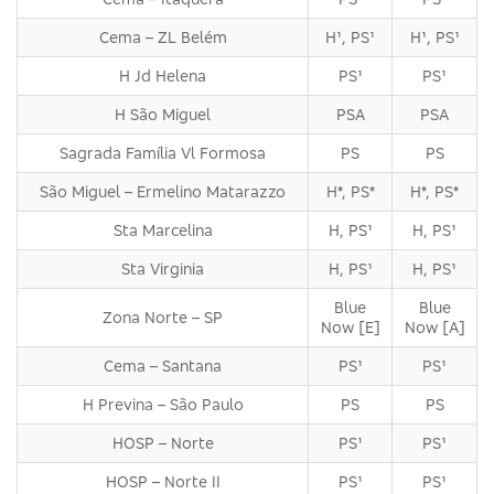
Cema – ZL Belém
H¹, PS¹
H¹, PS¹
H Jd Helena
PS¹
PS¹
H São Miguel
PSA
PSA
Sagrada Família Vl Formosa
PS
PS
São Miguel – Ermelino Matarazzo
H*, PS*
H*, PS*
Sta Marcelina
H, PS¹
H, PS¹
Sta Virginia
H, PS¹
H, PS¹
Blue
Blue
Zona Norte – SP
Now [E]
Now [A]
Cema – Santana
PS¹
PS¹
H Previna – São Paulo
PS
PS
HOSP – Norte
PS¹
PS¹
HOSP – Norte II
PS¹
PS¹