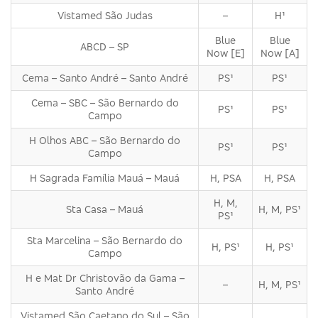
Vistamed São Judas
–
H¹
Blue
Blue
ABCD – SP
Now [E]
Now [A]
Cema – Santo André – Santo André
PS¹
PS¹
Cema – SBC – São Bernardo do
PS¹
PS¹
Campo
H Olhos ABC – São Bernardo do
PS¹
PS¹
Campo
H Sagrada Família Mauá – Mauá
H, PSA
H, PSA
H, M,
Sta Casa – Mauá
H, M, PS¹
PS¹
Sta Marcelina – São Bernardo do
H, PS¹
H, PS¹
Campo
H e Mat Dr Christovão da Gama –
–
H, M, PS¹
Santo André
Vistamed São Caetano do Sul – São