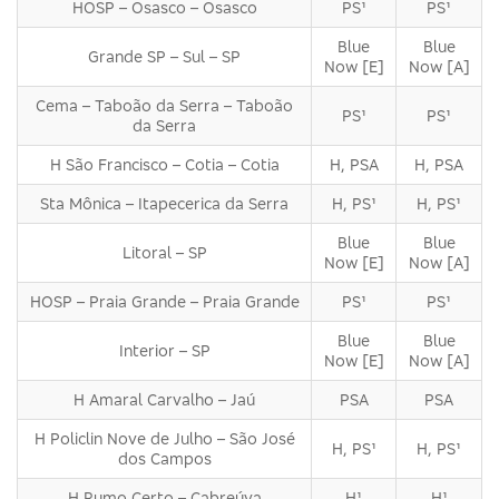
HOSP – Osasco – Osasco
PS¹
PS¹
Blue
Blue
Grande SP – Sul – SP
Now [E]
Now [A]
Cema – Taboão da Serra – Taboão
PS¹
PS¹
da Serra
H São Francisco – Cotia – Cotia
H, PSA
H, PSA
Sta Mônica – Itapecerica da Serra
H, PS¹
H, PS¹
Blue
Blue
Litoral – SP
Now [E]
Now [A]
HOSP – Praia Grande – Praia Grande
PS¹
PS¹
Blue
Blue
Interior – SP
Now [E]
Now [A]
H Amaral Carvalho – Jaú
PSA
PSA
H Policlin Nove de Julho – São José
H, PS¹
H, PS¹
dos Campos
H Rumo Certo – Cabreúva
H¹
H¹