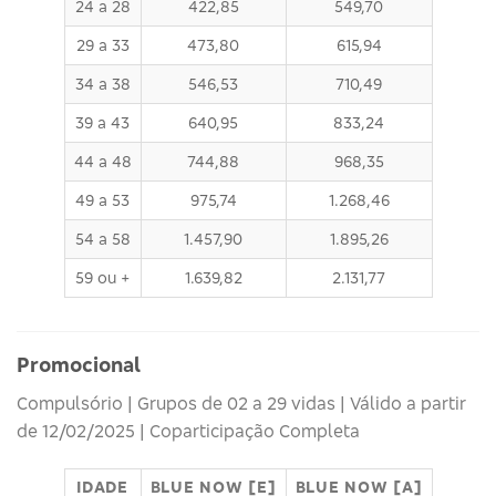
24 a 28
422,85
549,70
29 a 33
473,80
615,94
34 a 38
546,53
710,49
39 a 43
640,95
833,24
44 a 48
744,88
968,35
49 a 53
975,74
1.268,46
54 a 58
1.457,90
1.895,26
59 ou +
1.639,82
2.131,77
Promocional
Compulsório | Grupos de 02 a 29 vidas | Válido a partir
de 12/02/2025 | Coparticipação Completa
IDADE
BLUE NOW [E]
BLUE NOW [A]