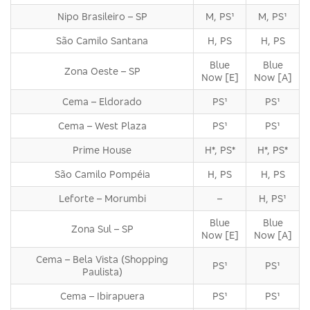
Nipo Brasileiro – SP
M, PS¹
M, PS¹
São Camilo Santana
H, PS
H, PS
Blue
Blue
Zona Oeste – SP
Now [E]
Now [A]
Cema – Eldorado
PS¹
PS¹
Cema – West Plaza
PS¹
PS¹
Prime House
H*, PS*
H*, PS*
São Camilo Pompéia
H, PS
H, PS
Leforte – Morumbi
–
H, PS¹
Blue
Blue
Zona Sul – SP
Now [E]
Now [A]
Cema – Bela Vista (Shopping
PS¹
PS¹
Paulista)
Cema – Ibirapuera
PS¹
PS¹