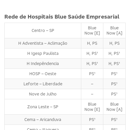
Rede de Hospitais Blue Saúde Empresarial
Blue
Blue
Centro – SP
Now [E]
Now [A]
H Adventista – Aclimação
H, PS
H, PS
H Igesp Paulista
H, PS¹
H, PS¹
H Indepêndencia
H, PS¹
H, PS¹
HOSP – Oeste
PS¹
PS¹
Leforte – Liberdade
–
PS¹
Nove de Julho
–
PS¹
Blue
Blue
Zona Leste – SP
Now [E]
Now [A]
Cema – Aricanduva
PS¹
PS¹
Cema – Itaquera
PS¹
PS¹