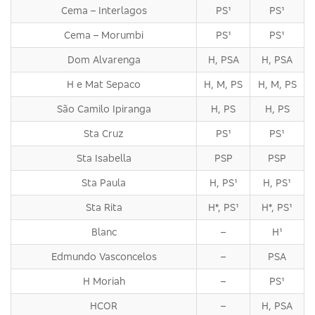
Cema – Interlagos
PS¹
PS¹
Cema – Morumbi
PS¹
PS¹
Dom Alvarenga
H, PSA
H, PSA
H e Mat Sepaco
H, M, PS
H, M, PS
São Camilo Ipiranga
H, PS
H, PS
Sta Cruz
PS¹
PS¹
Sta Isabella
PSP
PSP
Sta Paula
H, PS¹
H, PS¹
Sta Rita
H*, PS¹
H*, PS¹
Blanc
–
H¹
Edmundo Vasconcelos
–
PSA
H Moriah
–
PS¹
HCOR
–
H, PSA