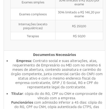
30% limitado a R$ 50,00 por
Exames simples
exame
30% limitado a R$ 146,20 por
Exames complexos
exame
Internações (exceto
R$ 250,00
psiquiátricas)
Terapias
R$ 50,00
Documentos Necessários
Empresa:
Contrato social e suas alterações, atas,
requerimento de Empresário ou MEI com no minimo 6
meses de abertura, contendo assinatura e carimbo do
órgão competente, junta comercial cartão do CNPJ com
status ativo e com o mesmo endereco fiscal da
empresa contratante, GFIP / E-Social, RG e CPF do
representante legal da contratante.
Titular
: cópia do do RG, CPF ou CNH e comprovante de
vínculo com a empresa.
Funcionários
com admissão inferior a 45 dias: cópia do
do RG, CPF ou CNH, cópia autenticada da CTPS, das