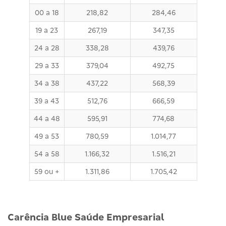
00 a 18
218,82
284,46
19 a 23
267,19
347,35
24 a 28
338,28
439,76
29 a 33
379,04
492,75
34 a 38
437,22
568,39
39 a 43
512,76
666,59
44 a 48
595,91
774,68
49 a 53
780,59
1.014,77
54 a 58
1.166,32
1.516,21
59 ou +
1.311,86
1.705,42
Carência Blue Saúde Empresarial