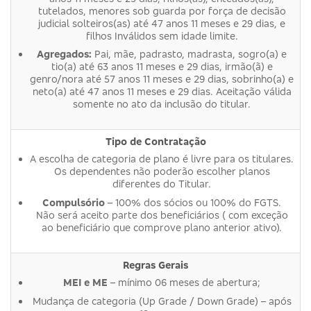
tutelados, menores sob guarda por força de decisão
judicial solteiros(as) até 47 anos 11 meses e 29 dias, e
filhos Inválidos sem idade limite.
Agregados:
Pai, mãe, padrasto, madrasta, sogro(a) e
tio(a) até 63 anos 11 meses e 29 dias, irmão(ã) e
genro/nora até 57 anos 11 meses e 29 dias, sobrinho(a) e
neto(a) até 47 anos 11 meses e 29 dias. Aceitação válida
somente no ato da inclusão do titular.
Tipo de Contratação
A escolha de categoria de plano é livre para os titulares.
Os dependentes não poderão escolher planos
diferentes do Titular.
Compulsório
– 100% dos sócios ou 100% do FGTS.
Não será aceito parte dos beneficiários ( com exceção
ao beneficiário que comprove plano anterior ativo).
Regras Gerais
MEI e ME
– mínimo 06 meses de abertura;
Mudança de categoria (Up Grade / Down Grade) – após