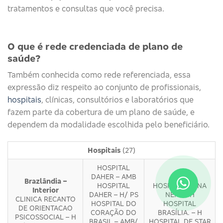
tratamentos e consultas que você precisa.
O que é rede credenciada de plano de
saúde?
Também conhecida como rede referenciada, essa
expressão diz respeito ao conjunto de profissionais,
hospitais
, clínicas, consultórios e laboratórios que
fazem parte da cobertura de um plano de saúde, e
dependem da modalidade escolhida pelo beneficiário.
Hospitais
(27)
HOSPITAL
DAHER – AMB
Brazlândia –
HOSPITAL
HOSPITAL ANNA
Interior
DAHER – H/ PS
NERY – H
CLINICA RECANTO
HOSPITAL DO
HOSPITAL
DE ORIENTACAO
CORAÇÃO DO
BRASÍLIA. – H
PSICOSSOCIAL – H
BRASIL – AMB/
HOSPITAL DF STAR