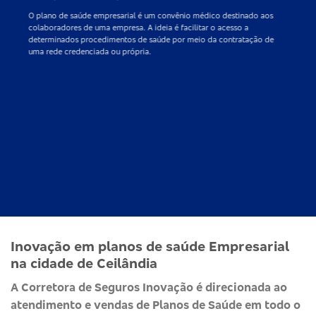
O
plano de saúde empresarial
é um convênio médico destinado aos
colaboradores de uma empresa. A ideia é facilitar o acesso a
determinados procedimentos de saúde por meio da contratação de
uma rede credenciada ou própria.
Inovação em planos de saúde Empresarial
na cidade de Ceilândia
A Corretora de Seguros Inovação é direcionada ao
atendimento e vendas de Planos de Saúde em todo o