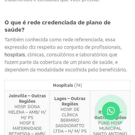
O que é rede credenciada de plano de
saúde?
Também conhecida como rede referenciada, essa
expressão diz respeito ao conjunto de profissionais,
hospitais
, clínicas, consultórios e laboratórios que
fazem parte da cobertura de um plano de saúde, e
dependem da modalidade escolhida pelo beneficiário.
Hospitais
(74)
Joinville – Outras
Lages – Outras
Regiões
Regiões
HOSP. DONA
HOSP. DE
HELENA – AMB/ H/
Itaiópolis –
CLÍNICA
M/ PS
Outras Regiões
BERMIRO
HOSP E
FUND HOSP
SAGGIORATTO
MATERNIDADE
MUNICIPAL
LTDA – H/ M/ PS
BETHESDA – AMB/
SANTO ANTONIO