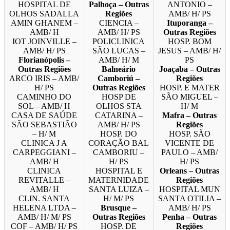
HOSPITAL DE
Palhoça – Outras
ANTONIO –
OLHOS SADALLA
Regiões
AMB/ H/ PS
AMIN GHANEM –
CIENCIA –
Ituporanga –
AMB/ H
AMB/ H/ PS
Outras Regiões
IOT JOINVILLE –
POLICLINICA
HOSP. BOM
AMB/ H/ PS
SÃO LUCAS –
JESUS – AMB/ H/
Florianópolis –
AMB/ H/ M
PS
Outras Regiões
Balneário
Joaçaba – Outras
ARCO IRIS – AMB/
Camboriú –
Regiões
H/ PS
Outras Regiões
HOSP. E MATER
CAMINHO DO
HOSP DE
SÃO MIGUEL –
SOL – AMB/ H
OLHOS STA
H/ M
CASA DE SAÚDE
CATARINA –
Mafra – Outras
SÃO SEBASTIÃO
AMB/ H/ PS
Regiões
– H/ M
HOSP. DO
HOSP. SÃO
CLINICA J A
CORAÇÃO BAL
VICENTE DE
CARPEGGIANI –
CAMBORIU –
PAULO – AMB/
AMB/ H
H/ PS
H/ PS
CLINICA
HOSPITAL E
Orleans – Outras
REVITALLE –
MATERNIDADE
Regiões
AMB/ H
SANTA LUIZA –
HOSPITAL MUN
CLIN. SANTA
H/ M/ PS
SANTA OTILIA –
HELENA LTDA –
Brusque –
AMB/ H/ PS
AMB/ H/ M/ PS
Outras Regiões
Penha – Outras
COF – AMB/ H/ PS
HOSP. DE
Regiões