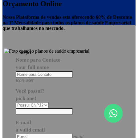
Orçamento Online
Nossa Plataforma de vendas esta oferecendo 60% de Desconto
na 1º Mensalidade para todos os planos de saúde Empresarial
que trabalhamos no mercado.
1
Step 1
Nome para Contato
your full name
icon-user
Você possui?
pick one!
E-mail
a valid email
email