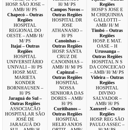
HOSP. SÃO JOSE –
H/ M/ PS
Regiões
AMB/ H/ PS
Campos Novos –
HOSP S JOSE E
Chapecó – Outras
Outras Regiões
M CHIQUINHA
Regiões
HOSPITAL DR
GALLOTTI –
HOSPITAL
JOSE
AMB/ H/ M
REGIONAL DO
ATHANASIO –
Timbó – Outras
OESTE – AMB/ H/
H/ PS
Regiões
M/ PS
Canoinhas –
HOSP. E MAT.
Itajaí – Outras
Outras Regiões
OASE – H
Regiões
HOSP. SANTA
Urussanga –
HOSPITAL
CRUZ DE
Outras Regiões
UNIVERSITÁRIO
CANOINHAS –
HOSPITAL N S
UNIVALI – H/ PS
AMB/ H/ M/ PS
DA CONCEICAO
HOSP. MAT.
Capinzal –
– AMB/ H/ M/ PS
MARIETA
Outras Regiões
Videira – Outras
KONDER
HOSPITAL
Regiões
BORNHAUSEN –
NOSSA
HOSPITAL
H/ PS
SENHORA DAS
DIVINO
Jaraguá do Sul –
DORES – AMB/
SALVADOR –
Outras Regiões
H/ PS
AMB/ H/ PS
ASSOCIACÃO
Curitibanos –
Xanxerê – Outras
HOSPITALAR SÃO
Outras Regiões
Regiões
JOSÉ DE
HOSPITAL
HOSP. REG SÃO
JARAGUÁ DO
HELIO ANJOS
PAULO ASSEC –
SUL – AMB/ H
ORTIZ – AMB/
H/ M/ PS