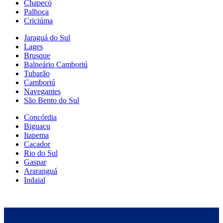
Chapecó
Palhoça
Criciúma
Jaraguá do Sul
Lages
Brusque
Balneário Camboriú
Tubarão
Camboriú
Navegantes
São Bento do Sul
Concórdia
Biguaçu
Itapema
Caçador
Rio do Sul
Gaspar
Araranguá
Indaial