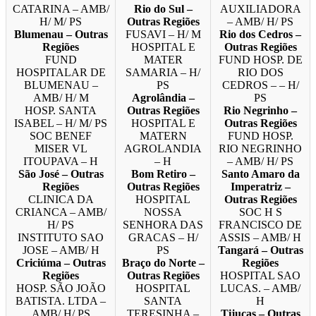
CATARINA – AMB/
Rio do Sul –
AUXILIADORA
H/ M/ PS
Outras Regiões
– AMB/ H/ PS
Blumenau – Outras
FUSAVI – H/ M
Rio dos Cedros –
Regiões
HOSPITAL E
Outras Regiões
FUND
MATER
FUND HOSP. DE
HOSPITALAR DE
SAMARIA – H/
RIO DOS
BLUMENAU –
PS
CEDROS – – H/
AMB/ H/ M
Agrolândia –
PS
HOSP. SANTA
Outras Regiões
Rio Negrinho –
ISABEL – H/ M/ PS
HOSPITAL E
Outras Regiões
SOC BENEF
MATERN
FUND HOSP.
MISER VL
AGROLANDIA
RIO NEGRINHO
ITOUPAVA – H
– H
– AMB/ H/ PS
São José – Outras
Bom Retiro –
Santo Amaro da
Regiões
Outras Regiões
Imperatriz –
CLINICA DA
HOSPITAL
Outras Regiões
CRIANCA – AMB/
NOSSA
SOC H S
H/ PS
SENHORA DAS
FRANCISCO DE
INSTITUTO SAO
GRACAS – H/
ASSIS – AMB/ H
JOSE – AMB/ H
PS
Tangará – Outras
Criciúma – Outras
Braço do Norte –
Regiões
Regiões
Outras Regiões
HOSPITAL SAO
HOSP. SÃO JOÃO
HOSPITAL
LUCAS. – AMB/
BATISTA. LTDA –
SANTA
H
AMB/ H/ PS
TERESINHA –
Tijucas – Outras