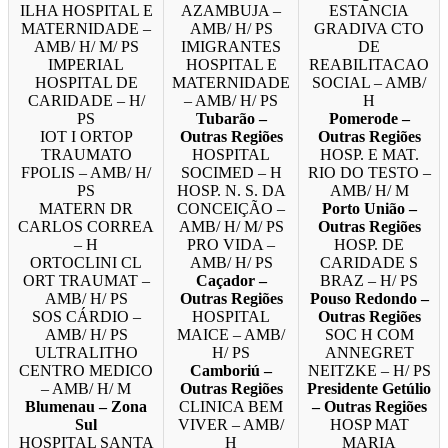
ILHA HOSPITAL E
AZAMBUJA –
ESTANCIA
MATERNIDADE –
AMB/ H/ PS
GRADIVA CTO
AMB/ H/ M/ PS
IMIGRANTES
DE
IMPERIAL
HOSPITAL E
REABILITACAO
HOSPITAL DE
MATERNIDADE
SOCIAL – AMB/
CARIDADE – H/
– AMB/ H/ PS
H
PS
Tubarão –
Pomerode –
IOT I ORTOP
Outras Regiões
Outras Regiões
TRAUMATO
HOSPITAL
HOSP. E MAT.
FPOLIS – AMB/ H/
SOCIMED – H
RIO DO TESTO –
PS
HOSP. N. S. DA
AMB/ H/ M
MATERN DR
CONCEIÇÃO –
Porto União –
CARLOS CORREA
AMB/ H/ M/ PS
Outras Regiões
– H
PRO VIDA –
HOSP. DE
ORTOCLINI CL
AMB/ H/ PS
CARIDADE S
ORT TRAUMAT –
Caçador –
BRAZ – H/ PS
AMB/ H/ PS
Outras Regiões
Pouso Redondo –
SOS CÁRDIO –
HOSPITAL
Outras Regiões
AMB/ H/ PS
MAICE – AMB/
SOC H COM
ULTRALITHO
H/ PS
ANNEGRET
CENTRO MEDICO
Camboriú –
NEITZKE – H/ PS
– AMB/ H/ M
Outras Regiões
Presidente Getúlio
Blumenau – Zona
CLINICA BEM
– Outras Regiões
Sul
VIVER – AMB/
HOSP MAT
HOSPITAL SANTA
H
MARIA