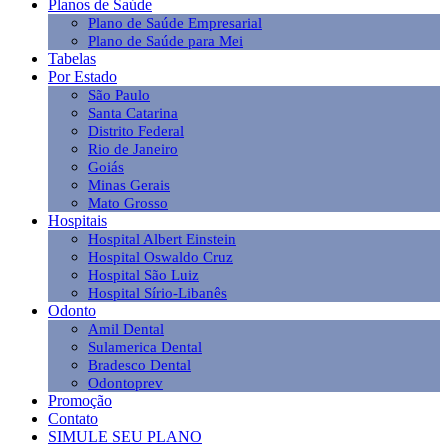
Planos de Saúde
Plano de Saúde Empresarial
Plano de Saúde para Mei
Tabelas
Por Estado
São Paulo
Santa Catarina
Distrito Federal
Rio de Janeiro
Goiás
Minas Gerais
Mato Grosso
Hospitais
Hospital Albert Einstein
Hospital Oswaldo Cruz
Hospital São Luiz
Hospital Sírio-Libanês
Odonto
Amil Dental
Sulamerica Dental
Bradesco Dental
Odontoprev
Promoção
Contato
SIMULE SEU PLANO