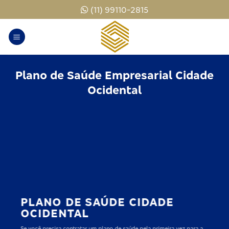
Skip
(11) 99110-2815
to
content
Plano de Saúde Empresarial Cidade
Ocidental
PLANO DE SAÚDE CIDADE
OCIDENTAL
Se você precisa contratar um plano de saúde pela primeira vez para a