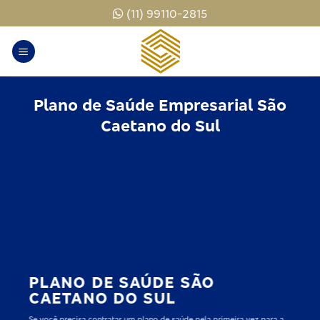
Skip
(11) 99110-2815
to
content
Plano de Saúde Empresarial São
Caetano do Sul
PLANO DE SAÚDE SÃO
CAETANO DO SUL
Se você precisa contratar um plano de saúde pela primeira vez para a