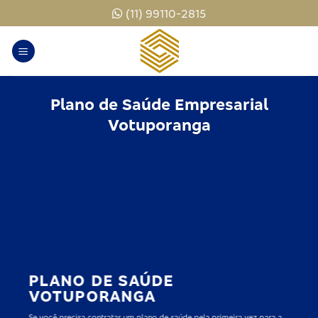
Skip
(11) 99110-2815
to
content
Plano de Saúde Empresarial
Votuporanga
PLANO DE SAÚDE
VOTUPORANGA
Se você precisa contratar um plano de saúde pela primeira vez para a