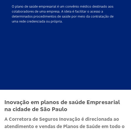
O
plano de saúde empresarial
é um convênio médico destinado aos
colaboradores de uma empresa. A ideia é facilitar o acesso a
determinados procedimentos de saúde por meio da contratação de
uma rede credenciada ou própria.
Inovação em planos de saúde Empresarial
na cidade de São Paulo
A Corretora de Seguros Inovação é direcionada ao
atendimento e vendas de Planos de Saúde em todo o